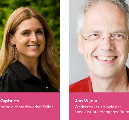
s Gijsberts
Jan Wijnia
ior beleidsmedewerker Salios
Onderzoeker en opleider
specialist ouderengeneeskun