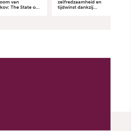
room van
zelfredzaamheid en
kov: The State of
tijdwinst dankzij
rt
digitale agenda Luna