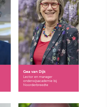
Gea van Dijk
Lector en manager
onderwijsacademie bij
Noorderbreedte