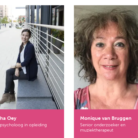
sha Oey
Monique van Bruggen
psycholoog in opleiding
Senior onderzoeker en
muziektherapeut