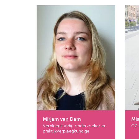
Mirjam van Dam
Mi
Verpleegkundig onderzoeker en
GZ-
praktijkverpleegkundige