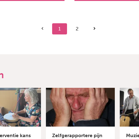
1
2
n
erventie kans
Zelfgerapportere pijn
Muzie