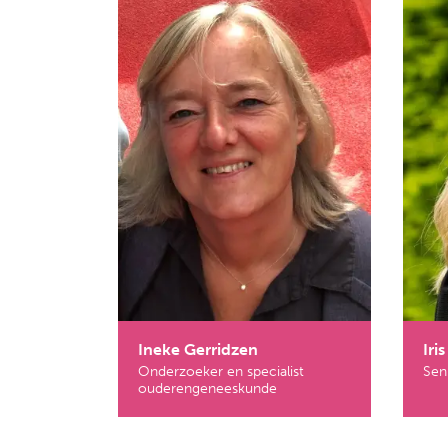
Ineke Gerridzen
Iri
Onderzoeker en specialist
Sen
ouderengeneeskunde