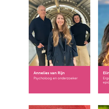
Annelies van Rijn
Eli
Psycholoog en onderzoeker
Erg
epi