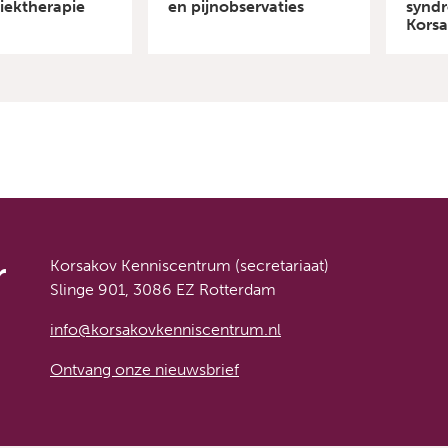
iektherapie
en pijnobservaties
synd
Korsa
the A
r
Korsakov Kenniscentrum (secretariaat)
Slinge 901, 3086 EZ Rotterdam
info@korsakovkenniscentrum.nl
Ontvang onze nieuwsbrief