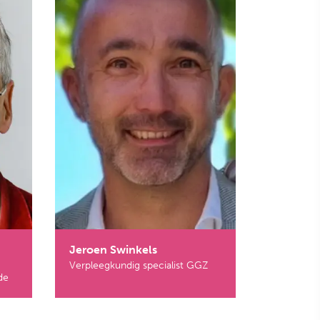
Jeroen Swinkels
Verpleegkundig specialist GGZ
de