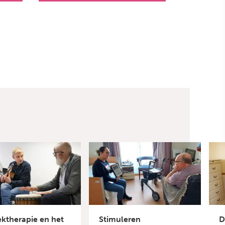
ktherapie en het
Stimuleren
D