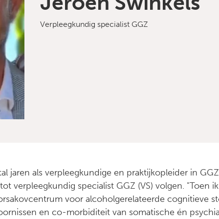
Jeroen Swinkels
Verpleegkundig specialist GGZ
tal jaren als verpleegkundige en praktijkopleider in G
g tot verpleegkundig specialist GGZ (VS) volgen. "Toen 
Korsakovcentrum voor alcoholgerelateerde cognitieve s
oornissen en co-morbiditeit van somatische én psychia