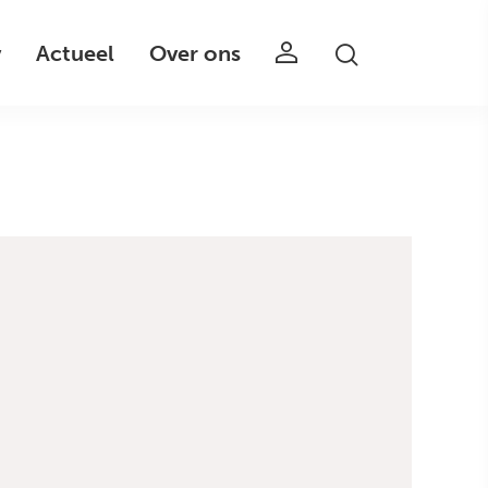
v
Actueel
Over ons