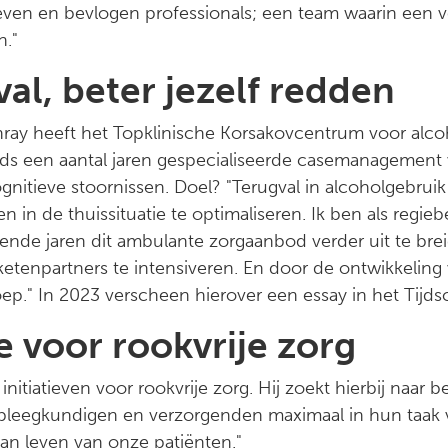
ven en bevlogen professionals; een team waarin een ve
n."
al, beter jezelf redden
ray heeft het Topklinische Korsakovcentrum voor alco
sinds een aantal jaren gespecialiseerde casemanagement
nitieve stoornissen. Doel? "Terugval in alcoholgebruik
n in de thuissituatie te optimaliseren. Ik ben als regi
nde jaren dit ambulante zorgaanbod verder uit te br
tenpartners te intensiveren. En door de ontwikkeling 
p." In 2023 verscheen hierover een essay in het Tijdsch
e voor rookvrije zorg
 initiatieven voor rookvrije zorg. Hij zoekt hierbij naar b
pleegkundigen en verzorgenden maximaal in hun taak v
an leven van onze patiënten."