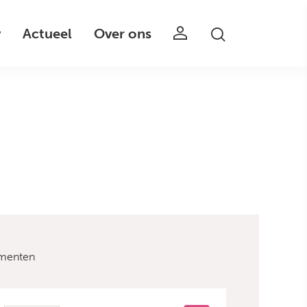
v
Actueel
Over ons
umenten