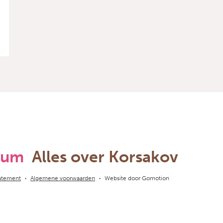
toedieningsvorm. Zij hebben behoefte
aan uniformiteit in het thiaminebeleid. De
ontwikkeling van een landelijke standaard
heeft hierdoor een meerwaarde voor de
Nederlandse zorg.
rum
Alles over Korsakov
tatement
Algemene voorwaarden
Website door
Gomotion