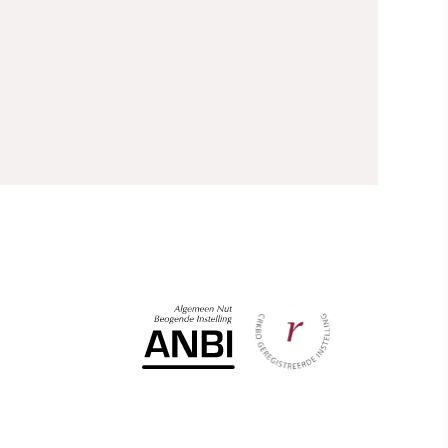
het bemoeilijkt het toewijzen van de
juiste behandeling of zorgvoorziening.
Een Korsakovpati&euml;nt is geen
dementerende oudere en stelt andere
eisen aan de kwaliteiten van
zorgprofessionals. De standaard heeft als
hoofddoel de diagnosticering van het
syndroom van Korsakov te formaliseren.
Daarbij zij opgemerkt dat diagnostiek in
zijn algemeenheid veel meer omvat dan
een enkelvoudige classificatie.
Diagnostiek is op de eerste plaats
bedoeld als opstap om de pati&euml;nt
de ge&euml;igende professionele hulp
en/of zorg te bieden en dan bij voorkeur
op zo kort mogelijke termijn. De
randvoorwaarden waaraan het
diagnostisch proces volgens onze
standaard moet voldoen, gelden dus niet