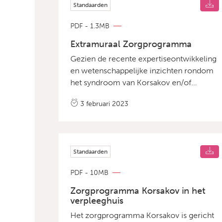
Standaarden
PDF - 1.3MB
Extramuraal Zorgprogramma
Gezien de recente expertiseontwikkeling
en wetenschappelijke inzichten rondom
het syndroom van Korsakov en/of
alcoholgerelateerde cognitieve
3 februari 2023
stoornissen is een nieuw zorgprogramma
gewenst om mensen met Korsakov de
noodzakelijke behandeling te bieden die
vereist is om de situatie (langdurig) stabiel
Standaarden
te houden in de thuissituatie en waar
mogelijk te werken aan verbetering.
PDF - 10MB
Zorgprogramma Korsakov in het
verpleeghuis
Het zorgprogramma Korsakov is gericht