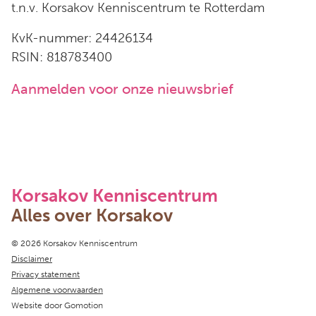
t.n.v. Korsakov Kenniscentrum te Rotterdam
KvK-nummer: 24426134
RSIN: 818783400
Aanmelden voor onze nieuwsbrief
Korsakov Kenniscentrum
Alles over Korsakov
Copyright navigation
© 2026 Korsakov Kenniscentrum
Disclaimer
Privacy statement
Algemene voorwaarden
Website door
Gomotion