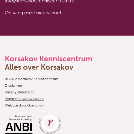
info@korsakovkenniscentrum.nl
Ontvang onze nieuwsbrief
Korsakov Kenniscentrum
Alles over Korsakov
Copyright navigation
© 2026 Korsakov Kenniscentrum
Disclaimer
Privacy statement
Algemene voorwaarden
Website door
Gomotion