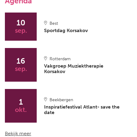
Agenda
10
Best
sep.
Sportdag Korsakov
Rotterdam
16
Vakgroep Muziektherapie
sep.
Korsakov
Beekbergen
1
Inspiratiefestival Atlant- save the
okt.
date
Bekijk meer