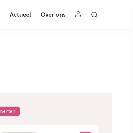
v
Actueel
Over ons
umenten