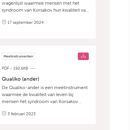
vragenlijst waarmee mensen met het
syndroom van Korsakov hun kwaliteit van
leven kunnen aangeven. Voor meer
17 september 2024
informatie graag contact opnemen met
info@korsakovkenniscentrum.nl Bekijk
hier de handreiking Qualiko.
Meetinstrumenten
PDF - 192.6KB
Qualiko (ander)
De Qualiko-ander is een meetinstrument
waarmee de kwaliteit van leven bij
mensen het syndroom van Korsakov
gemeten kan worden. Voor meer
3 februari 2023
informatie graag contact opnemen met
info@korsakovkenniscentrum.nl Bekijk de
handreiking Qualiko