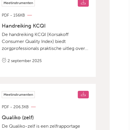
Meetinstrumenten
PDF - 156KB
Handreiking KCQI
De handreiking KCQI (Korsakoff
Consumer Quality Index) biedt
zorgprofessionals praktische uitleg over
het gebruik van de KCQI-vragenlijst. De
2 september 2025
handreiking beschrijft de kenmerken van
het instrument, de voorbereidingen en
afname-instructies, en geeft handvatten
voor de interpretatie en toepassing van
de resultaten in de praktijk. Ook bevat de
Meetinstrumenten
handreiking tips voor het nabespreken
van de uitkomsten met bewoners en
PDF - 206.3KB
teams. Download de handreiking KCQI
Qualiko (zelf)
Naar de KCQI-vragenlijst
De Qualiko-zelf is een zelfrapportage