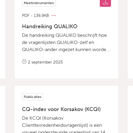
Meetinstrumenten
PDF - 136.9KB
Handreiking QUALIKO
De handreiking QUALIKO beschrijft hoe
de vragenlijsten QUALIKO-zelf en
QUALIKO-ander ingezet kunnen worden
om de kwaliteit van leven van mensen
2 september 2025
met het syndroom van Korsakov in kaart
te brengen. De handreiking biedt
praktische instructies voor voorbereiding
en afname, geeft richtlijnen voor
interpretatie van de resultaten en laat zien
Publicaties
hoe deze in de zorgpraktijk toegepast
kunnen worden. Ook bevat de
CQ-index voor Korsakov (KCQI)
handreiking aandachtspunten voor
De KCQI (Korsakov
nabespreking en persoonsgerichte zorg.
Clienttevredenheidsvragenlijst) is een
Download de handreiking QUALIKO Naar
visueel ondersteunde vragenlijst van 14