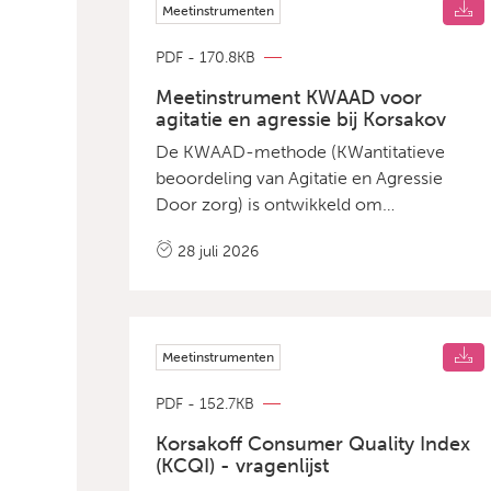
Meetinstrumenten
PDF - 170.8KB
Meetinstrument KWAAD voor
agitatie en agressie bij Korsakov
De KWAAD-methode (KWantitatieve
beoordeling van Agitatie en Agressie
Door zorg) is ontwikkeld om
probleemgedrag feitelijk in kaart te
28 juli 2026
brengen. Dit instrument helpt zorgteams
om de stap te zetten van subjectieve
indrukken naar objectieve observaties.
Ontwikkeling en toepassing Het
Meetinstrumenten
instrument is ontwikkeld door GZ-
psycholoog Willem Eikelboom,
PDF - 152.7KB
psycholoog Denice Verberkt en klinisch
neuropsychologen Yvonne Rensen en
Korsakoff Consumer Quality Index
(KCQI) - vragenlijst
Roy Kessels en het Korsakov