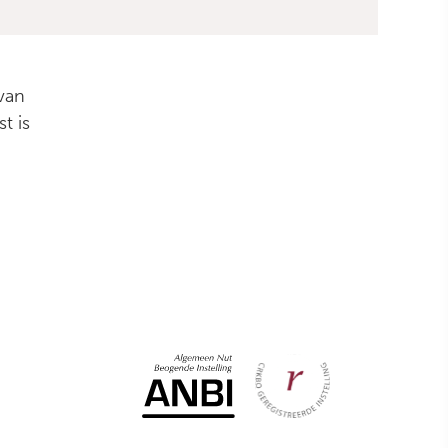
van
t is