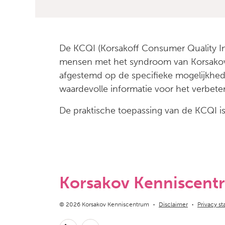
De KCQI (Korsakoff Consumer Quality In
mensen met het syndroom van Korsakov in
afgestemd op de specifieke mogelijkhe
waardevolle informatie voor het verbeter
De praktische toepassing van de KCQI i
Korsakov Kenniscent
Copyright navigation
© 2026 Korsakov Kenniscentrum
Disclaimer
Privacy s