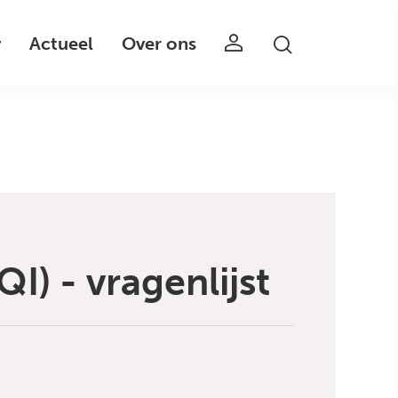
v
Actueel
Over ons
) - vragenlijst