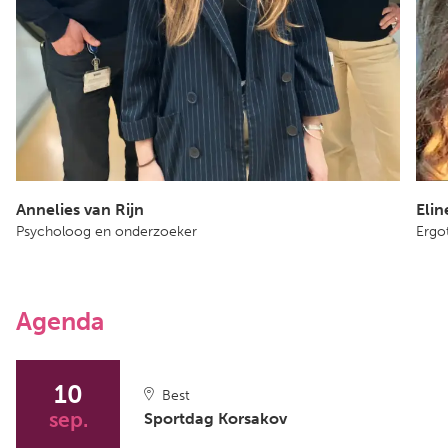
Annelies van Rijn
Elin
Psycholoog en onderzoeker
Ergo
Agenda
10
Best
sep.
Sportdag Korsakov