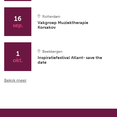
Rotterdam
16
Vakgroep Muziektherapie
sep.
Korsakov
Beekbergen
1
Inspiratiefestival Atlant- save the
okt.
date
Bekijk meer