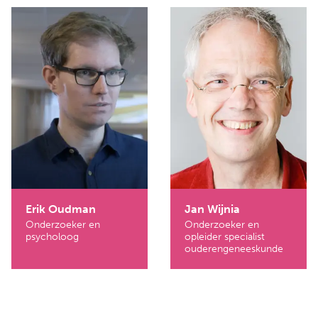
Erik Oudman
Jan Wijnia
Onderzoeker en
Onderzoeker en
psycholoog
opleider specialist
ouderengeneeskunde