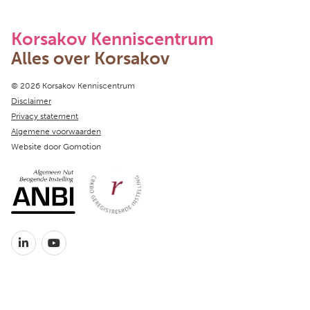
Korsakov Kenniscentrum
Alles over Korsakov
Copyright navigation
© 2026 Korsakov Kenniscentrum
Disclaimer
Privacy statement
Algemene voorwaarden
Website door
Gomotion