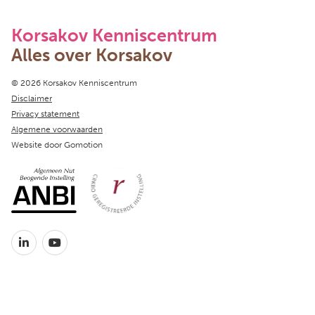
Korsakov Kenniscentrum
Alles over Korsakov
Copyright navigation
© 2026 Korsakov Kenniscentrum
Disclaimer
Privacy statement
Algemene voorwaarden
Website door
Gomotion