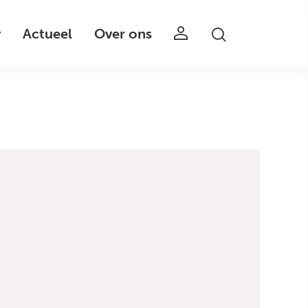
v
Actueel
Over ons