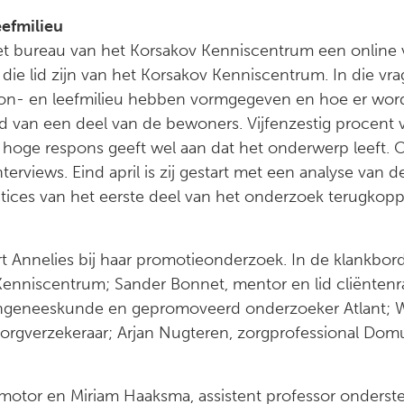
eefmilieu
 bureau van het Korsakov Kenniscentrum een online vrag
 die lid zijn van het Korsakov Kenniscentrum. In die vra
oon- en leefmilieu hebben vormgegeven en hoe er wo
id van een deel van de bewoners. Vijfenzestig procent
e hoge respons geeft wel aan dat het onderwerp leeft. O
erviews. Eind april is zij gestart met een analyse van 
actices van het eerste deel van het onderzoek terugkopp
t Annelies bij haar promotieonderzoek. In de klankbord
 Kenniscentrum; Sander Bonnet, mentor en lid cliënten
engeneeskunde en gepromoveerd onderzoeker Atlant; W
orgverzekeraar; Arjan Nugteren, zorgprofessional Dom
motor en Miriam Haaksma, assistent professor onderste