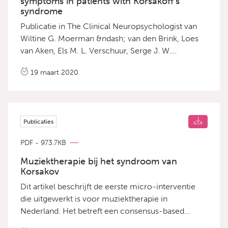
symptoms in patients with Korsakoff’s
syndrome
Publicatie in The Clinical Neuropsychologist van
Wiltine G. Moerman &ndash; van den Brink, Loes
van Aken, Els M. L. Verschuur, Serge J. W.
Walvoort, Yvonne C. M. Rensen, Jos I. M. Egger en
19 maart 2020
Roy P. C. Kessels.
Publicaties
PDF - 973.7KB
Muziektherapie bij het syndroom van
Korsakov
Dit artikel beschrijft de eerste micro-interventie
die uitgewerkt is voor muziektherapie in
Nederland. Het betreft een consensus-based
interventie voor mensen met het syndroom van