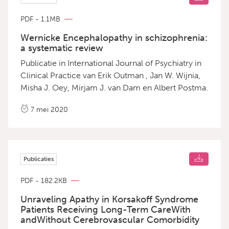
Hobbs.
PDF - 1.1MB
Wernicke Encephalopathy in schizophrenia:
a systematic review
Publicatie in International Journal of Psychiatry in
Clinical Practice van Erik Outman , Jan W. Wijnia,
Misha J. Oey, Mirjam J. van Dam en Albert Postma.
7 mei 2020
Publicaties
PDF - 182.2KB
Unraveling Apathy in Korsakoff Syndrome
Patients Receiving Long-Term CareWith
andWithout Cerebrovascular Comorbidity