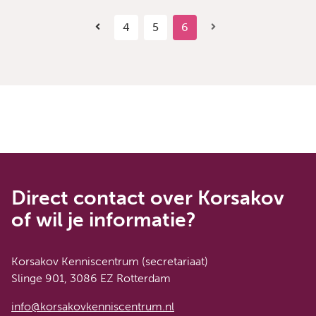
4
5
6
Direct contact over Korsakov
of wil je informatie?
Korsakov Kenniscentrum (secretariaat)
Slinge 901, 3086 EZ Rotterdam
info@korsakovkenniscentrum.nl