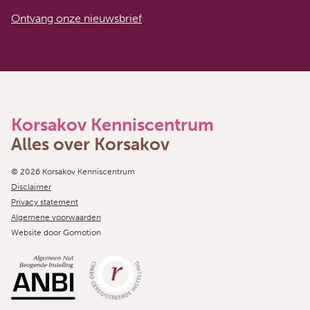
Ontvang onze nieuwsbrief
Korsakov Kenniscentrum
Alles over Korsakov
Copyright navigation
© 2026 Korsakov Kenniscentrum
Disclaimer
Privacy statement
Algemene voorwaarden
Website door
Gomotion