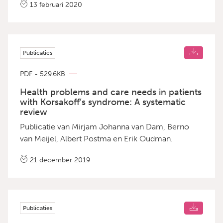
13 februari 2020
Korsakov die apathisch reageren. Het doel van
deze interventie is het verhogen van aandacht- en
activiteitenniveau van de cli&euml;nten met
Korsakov in hun dagelijks leven. Deze publicatie is
Publicaties
geschreven door Carlijn van den Eng en Laurien
Hakvoort.
PDF - 529.6KB
Health problems and care needs in patients
with Korsakoff’s syndrome: A systematic
review
Publicatie van Mirjam Johanna van Dam, Berno
van Meijel, Albert Postma en Erik Oudman.
21 december 2019
Publicaties