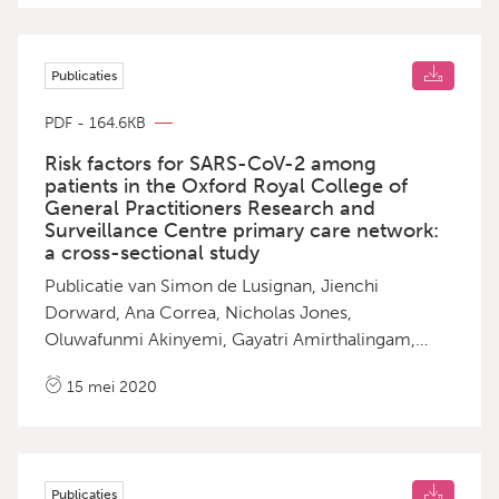
Publicaties
PDF - 164.6KB
Risk factors for SARS-CoV-2 among
patients in the Oxford Royal College of
General Practitioners Research and
Surveillance Centre primary care network:
a cross-sectional study
Publicatie van Simon de Lusignan, Jienchi
Dorward, Ana Correa, Nicholas Jones,
Oluwafunmi Akinyemi, Gayatri Amirthalingam,
Nick Andrews, Rachel Byford, Gavin Dabrera, Alex
15 mei 2020
Elliot, Joanna Ellis, Filipa Ferreira, Jamie Lopez
Bernal, Cecilia Okusi, Mary Ramsay, Julian
Sherlock, Gillian Smith, John Williams, Gary
Howsam, Maria Zambon, Mark Joy, F D Richard
Publicaties