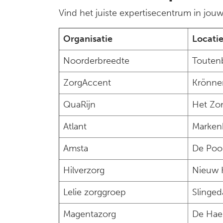
Vind het juiste expertisecentrum in jouw
Organisatie
Locati
Noorderbreedte
Touten
ZorgAccent
Krönn
QuaRijn
Het Zo
Atlant
Marken
Amsta
De Poo
Hilverzorg
Nieuw 
Lelie zorggroep
Slinged
Magentazorg
De Hae