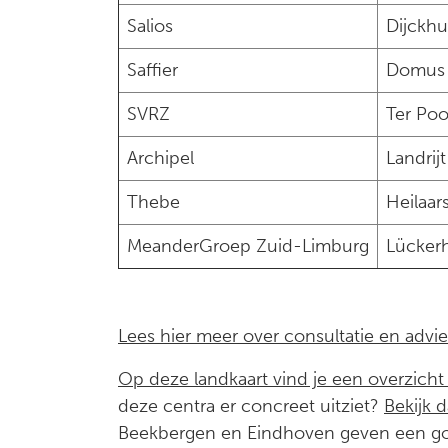
Salios
Dijckhu
Saffier
Domus 
SVRZ
Ter Po
Archipel
Landrijt
Thebe
Heilaar
MeanderGroep Zuid-Limburg
Lücker
Lees hier meer over consultatie en advi
Op deze landkaart vind je een overzich
deze centra er concreet uitziet?
Bekijk 
Beekbergen en Eindhoven geven een go