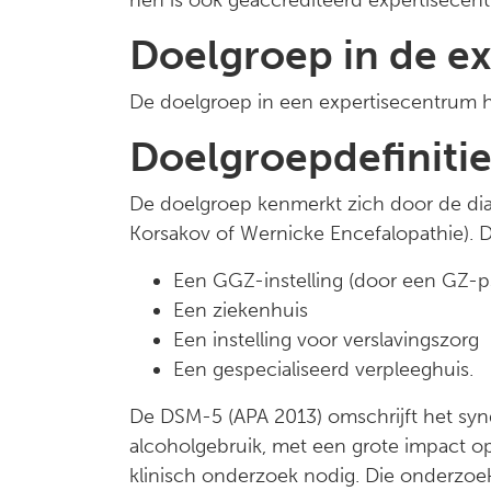
hen is ook geaccrediteerd expertisecen
Doelgroep in de ex
De doelgroep in een expertisecentrum he
Doelgroepdefiniti
De doelgroep kenmerkt zich door de dia
Korsakov of Wernicke Encefalopathie). D
Een GGZ-instelling (door een GZ-p
Een ziekenhuis
Een instelling voor verslavingszorg
Een gespecialiseerd verpleeghuis.
De DSM-5 (APA 2013) omschrijft het synd
alcoholgebruik, met een grote impact o
klinisch onderzoek nodig. Die onderzoek