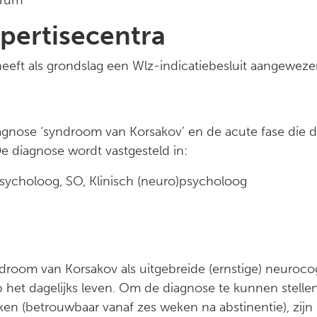
trum
pertisecentra
eft als grondslag een Wlz-indicatiebesluit aangewezen 
e
gnose ‘syndroom van Korsakov’ en de acute fase die da
e diagnose wordt vastgesteld in:
sycholoog, SO, Klinisch (neuro)psycholoog
room van Korsakov als uitgebreide (ernstige) neurocog
p het dagelijks leven. Om de diagnose te kunnen stell
en (betrouwbaar vanaf zes weken na abstinentie), zijn