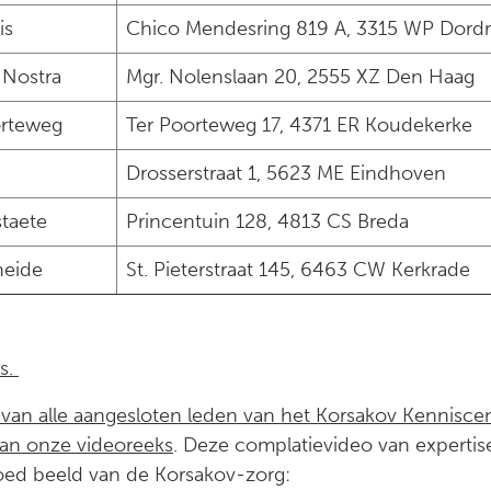
is
Chico Mendesring 819 A, 3315 WP Dord
Nostra
Mgr. Nolenslaan 20, 2555 XZ Den Haag
orteweg
Ter Poorteweg 17, 4371 ER Koudekerke
Drosserstraat 1, 5623 ME Eindhoven
staete
Princentuin 128, 4813 CS Breda
heide
St. Pieterstraat 145, 6463 CW Kerkrade
es.
t van alle aangesloten leden van het Korsakov Kennisc
dan onze videoreeks
. Deze complatievideo van expertis
ed beeld van de Korsakov-zorg: