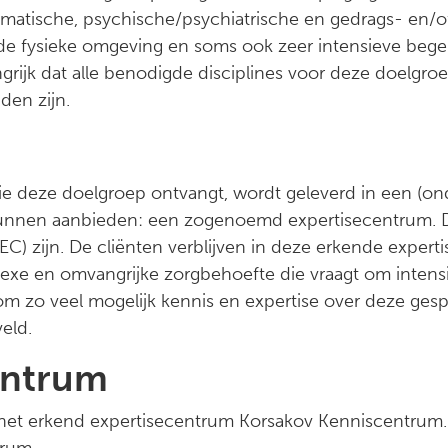
matische, psychische/psychiatrische en gedrags- en/of
de fysieke omgeving en soms ook zeer intensieve bege
grijk dat alle benodigde disciplines voor deze doelgro
den zijn.
ie deze doelgroep ontvangt, wordt geleverd in een (ond
kunnen aanbieden: een zogenoemd expertisecentrum. D
) zijn. De cliënten verblijven in deze erkende experti
xe en omvangrijke zorgbehoefte die vraagt om intens
 om zo veel mogelijk kennis en expertise over deze gesp
gveld.
entrum
het erkend expertisecentrum Korsakov Kenniscentrum. In