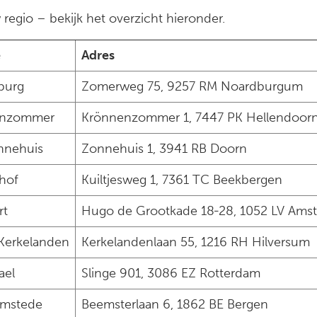
 regio – bekijk het overzicht hieronder.
e
Adres
burg
Zomerweg 75, 9257 RM Noardburgum
enzommer
Krönnenzommer 1, 7447 PK Hellendoor
nnehuis
Zonnehuis 1, 3941 RB Doorn
hof
Kuiltjesweg 1, 7361 TC Beekbergen
rt
Hugo de Grootkade 18‑28, 1052 LV Ams
Kerkelanden
Kerkelandenlaan 55, 1216 RH Hilversum
ael
Slinge 901, 3086 EZ Rotterdam
mstede
Beemsterlaan 6, 1862 BE Bergen