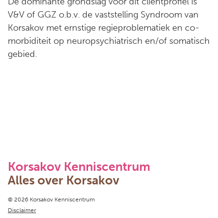
De dominante grondslag voor dit cliëntprofiel is
V&V of GGZ o.b.v. de vaststelling Syndroom van
Korsakov met ernstige regieproblematiek en co-
morbiditeit op neuropsychiatrisch en/of somatisch
gebied.
Korsakov Kenniscentrum
Alles over Korsakov
Copyright navigation
© 2026 Korsakov Kenniscentrum
Disclaimer