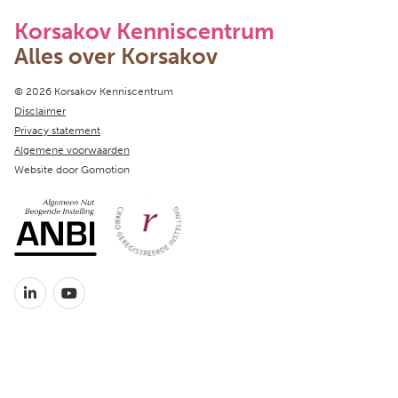
Korsakov Kenniscentrum
Alles over Korsakov
Copyright navigation
© 2026 Korsakov Kenniscentrum
Disclaimer
Privacy statement
Algemene voorwaarden
Website door
Gomotion