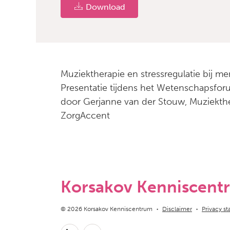
Download
Muziektherapie en stressregulatie bij 
Presentatie tijdens het Wetenschapsfo
door Gerjanne van der Stouw, Muziekth
ZorgAccent
Korsakov Kenniscent
Copyright navigation
© 2026 Korsakov Kenniscentrum
Disclaimer
Privacy s