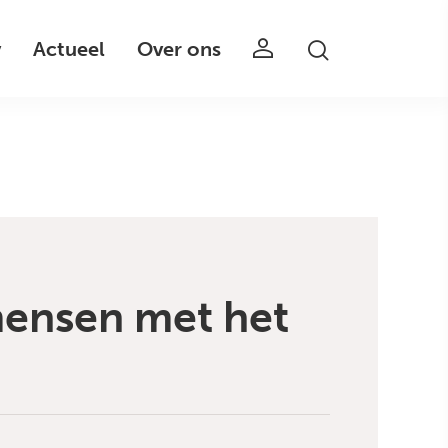
v
Actueel
Over ons
 mensen met het