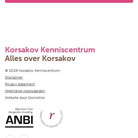
Korsakov Kenniscentrum
Alles over Korsakov
Copyright navigation
© 2026 Korsakov Kenniscentrum
Disclaimer
Privacy statement
Algemene voorwaarden
Website door
Gomotion