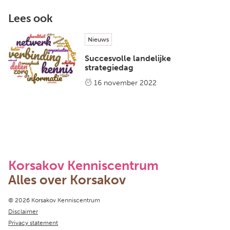
Lees ook
Nieuws
Succesvolle landelijke
strategiedag
16 november 2022
Korsakov Kenniscentrum
Alles over Korsakov
Copyright navigation
© 2026 Korsakov Kenniscentrum
Disclaimer
Privacy statement