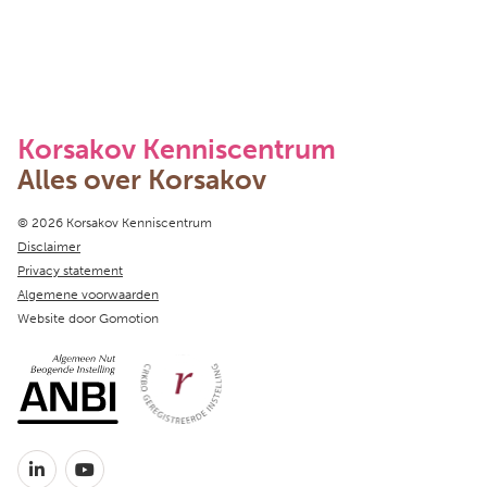
Korsakov Kenniscentrum
Alles over Korsakov
Copyright navigation
© 2026 Korsakov Kenniscentrum
Disclaimer
Privacy statement
Algemene voorwaarden
Website door
Gomotion