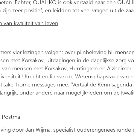
ten. Echter, QUALIKO is ook vertaald naar een QUALIB
zijn zeer positief, en leidden tot veel vragen uit de zaal
n van kwaliteit van leven
rs vier lezingen volgen: over pijnbeleving bij mensen
en met Korsakov, uitdagingen in de dagelijkse zorg v
 van mensen met Korsakov, Huntington en Alzheimer. 
versiteit Utrecht en lid van de Wetenschapsraad van h
l take-home messages mee: ‘Vertaal de Kennisagenda n
elangrijk, onder andere naar mogelijkheden om de kwal
rt Postma
eving
door Jan Wijma, specialist ouderengeneeskunde e