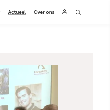
v
Actueel
Over ons