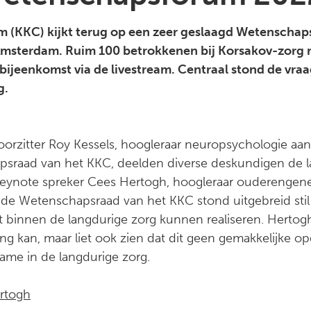
 (KKC) kijkt terug op een zeer geslaagd Wetenschap
sterdam. Ruim 100 betrokkenen bij Korsakov-zorg n
ijeenkomst via de livestream. Centraal stond de vra
g.
orzitter Roy Kessels, hoogleraar neuropsychologie aan
psraad van het KKC, deelden diverse deskundigen de l
Keynote spreker Cees Hertogh, hoogleraar ouderengen
 de Wetenschapsraad van het KKC stond uitgebreid stil
dit binnen de langdurige zorg kunnen realiseren. Herto
ng kan, maar liet ook zien dat dit geen gemakkelijke opg
me in de langdurige zorg.
ertogh