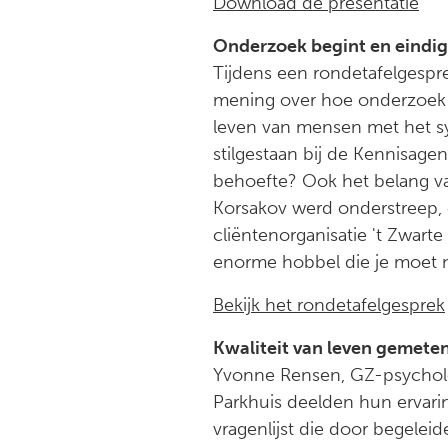
Download de presentatie
Onderzoek begint en eindigt
Tijdens een rondetafelgespr
mening over hoe onderzoek zi
leven van mensen met het sy
stilgestaan bij de Kennisage
behoefte? Ook het belang 
Korsakov werd onderstreep, 
cliëntenorganisatie 't Zwarte 
enorme hobbel die je moet ne
Bekijk het rondetafelgesprek
Kwaliteit van leven gemete
Yvonne Rensen, GZ-psycholo
Parkhuis deelden hun ervari
vragenlijst die door begele