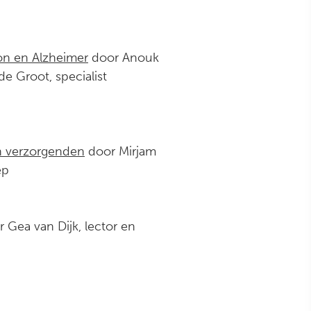
on en Alzheimer
door Anouk
e Groot, specialist
en verzorgenden
door Mirjam
oep
 Gea van Dijk, lector en