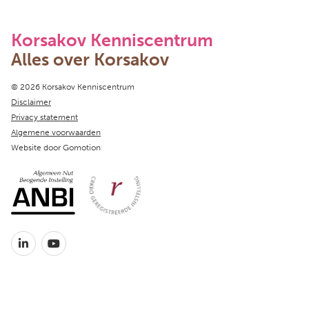
Korsakov Kenniscentrum
Alles over Korsakov
Copyright navigation
© 2026 Korsakov Kenniscentrum
Disclaimer
Privacy statement
Algemene voorwaarden
Website door
Gomotion