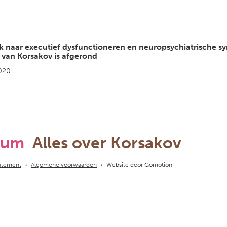
 naar executief dysfunctioneren en neuropsychiatrische 
van Korsakov is afgerond
2020
rum
Alles over Korsakov
tatement
Algemene voorwaarden
Website door
Gomotion