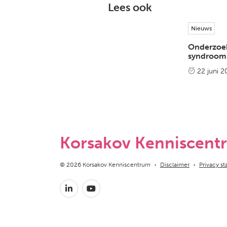
Lees ook
Nieuws
Onderzoek
syndroom 
22 juni 
Korsakov Kenniscent
Copyright navigation
© 2026 Korsakov Kenniscentrum
Disclaimer
Privacy s