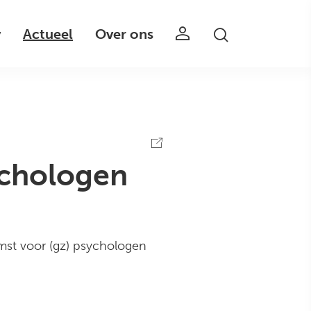
v
Actueel
Over ons
ychologen
st voor (gz) psychologen