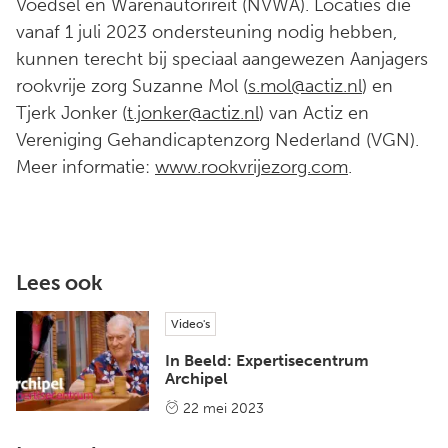
Voedsel en Warenautorireit (NVWA). Locaties die
vanaf 1 juli 2023 ondersteuning nodig hebben,
kunnen terecht bij speciaal aangewezen Aanjagers
rookvrije zorg Suzanne Mol (
s.mol@actiz.nl
) en
Tjerk Jonker (
t.jonker@actiz.nl
) van Actiz en
Vereniging Gehandicaptenzorg Nederland (VGN).
Meer informatie:
www.rookvrijezorg.com
.
Lees ook
Video's
In Beeld: Expertisecentrum
Archipel
22 mei 2023