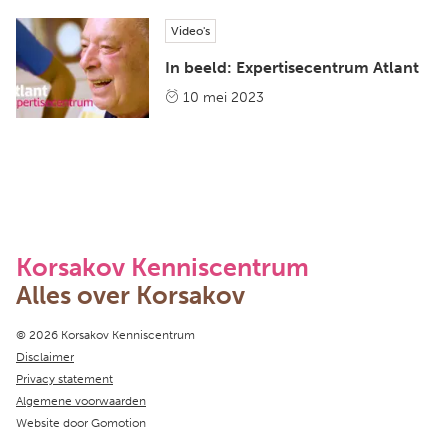
Video's
In beeld: Expertisecentrum Atlant
10 mei 2023
Korsakov Kenniscentrum
Alles over Korsakov
Copyright navigation
© 2026 Korsakov Kenniscentrum
Disclaimer
Privacy statement
Algemene voorwaarden
Website door
Gomotion