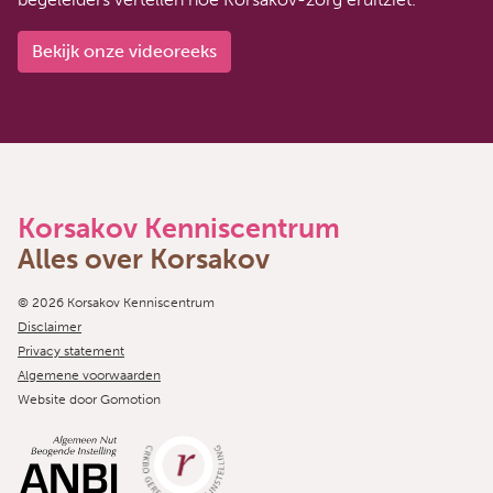
Bekijk onze videoreeks
Korsakov Kenniscentrum
Alles over Korsakov
Copyright navigation
© 2026 Korsakov Kenniscentrum
Disclaimer
Privacy statement
Algemene voorwaarden
Website door
Gomotion