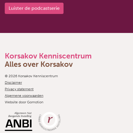
Luister de podcastserie
Korsakov Kenniscentrum
Alles over Korsakov
Copyright navigation
© 2026 Korsakov Kenniscentrum
Disclaimer
Privacy statement
Algemene voorwaarden
Website door
Gomotion