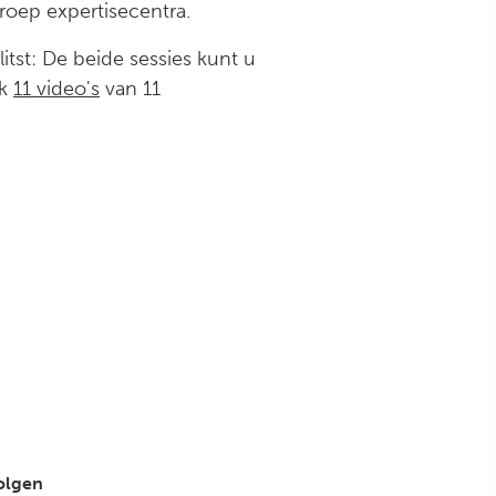
roep expertisecentra.
itst: De beide sessies kunt u
ok
11 video's
van 11
volgen