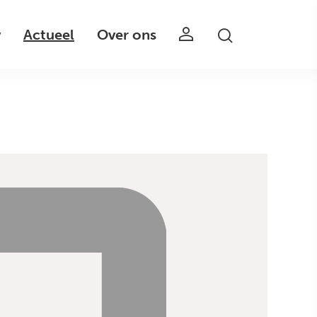
v
Actueel
Over ons