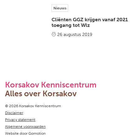
Nieuws
Cliënten GGZ krijgen vanaf 2021
toegang tot Wlz
26 augustus 2019
Korsakov Kenniscentrum
Alles over Korsakov
Copyright navigation
© 2026 Korsakov Kenniscentrum
Disclaimer
Privacy statement
Algemene voorwaarden
Website door
Gomotion