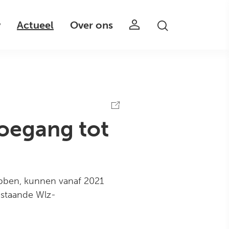
v
Actueel
Over ons
toegang tot
ebben, kunnen vanaf 2021
estaande Wlz-