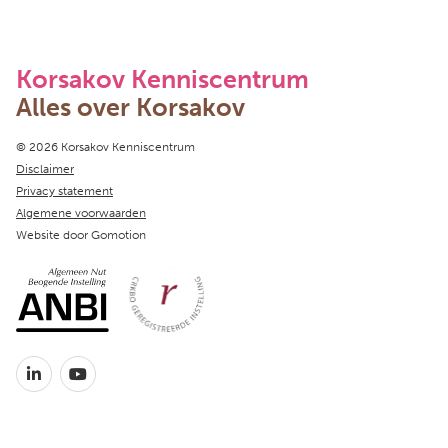
Korsakov Kenniscentrum
Alles over Korsakov
Copyright navigation
© 2026 Korsakov Kenniscentrum
Disclaimer
Privacy statement
Algemene voorwaarden
Website door
Gomotion