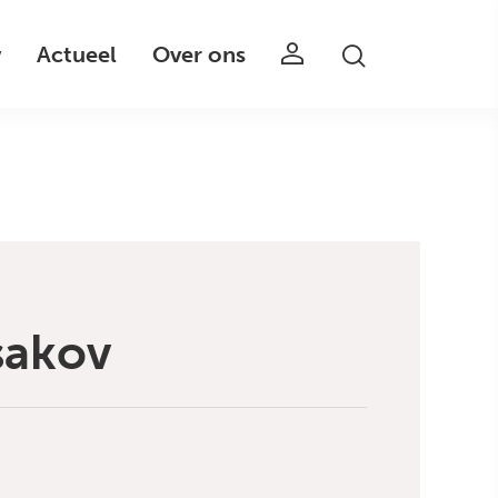
v
Actueel
Over ons
sakov