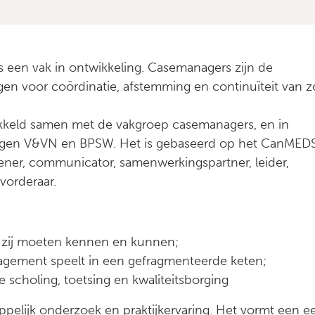
een vak in ontwikkeling. Casemanagers zijn de
rgen voor coördinatie, afstemming en continuïteit van z
ikkeld samen met de vakgroep casemanagers, en in
ngen V&VN en BPSW. Het is gebaseerd op het CanMED
lener, communicator, samenwerkingspartner, leider,
vorderaar.
 zij moeten kennen en kunnen;
agement speelt in een gefragmenteerde keten;
 scholing, toetsing en kwaliteitsborging
appelijk onderzoek en praktijkervaring. Het vormt een e