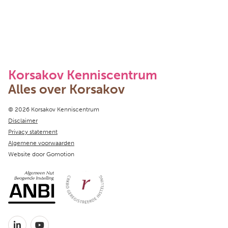
Korsakov Kenniscentrum
Alles over Korsakov
Copyright navigation
© 2026 Korsakov Kenniscentrum
Disclaimer
Privacy statement
Algemene voorwaarden
Website door
Gomotion