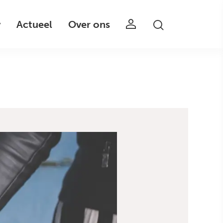
v
Actueel
Over ons