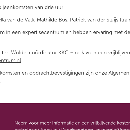
 bijeenkomsten van drie uur.
lla van de Valk, Mathilde Bos, Patriek van der Sluijs (trai
zaam in een expertisecentrum en hebben ervaring met d
ten Wolde, coördinator KKC – ook voor een vrijblijv
ntrum.nl
.
enkomsten en opdrachtbevestigingen zijn onze Algeme
.
Neem voor meer informatie en een vrijblijvende kost
coördinator Korsakov Kenniscentrum,
academie@korsa