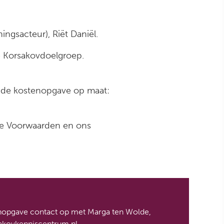
ningsacteur), Riët Daniël.
e Korsakovdoelgroep.
ende kostenopgave op maat:
ne Voorwaarden en ons
enopgave contact op met Marga ten Wolde,
kovkenniscentrum.nl