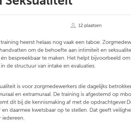
n Seksualiteit
12 plaatsen
raining heerst helaas nog vaak een taboe. Zorgmedewe
 handvatten om de behoefte aan intimiteit en seksuali
 én bespreekbaar te maken. Het helpt bijvoorbeeld om I
in de structuur van intake en evaluaties.
sualiteit is voor zorgmedewerkers die dagelijks betrokken
uraal en extramuraal. De training is afgestemd op mbo 
temt dit bij de kennismaking af met de opdrachtgever.De
en daarmee kwetsbaar op te stellen. Dat geeft veiligh
 iedereen.