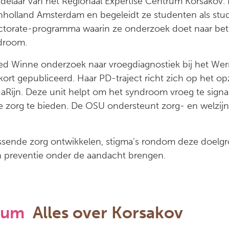
ndelaar van het Regionaal Expertise Centrum Korsakov. 
nholland Amsterdam en begeleidt ze studenten als stud
Doctorate-programma waarin ze onderzoek doet naar be
droom.
d Winne onderzoek naar vroegdiagnostiek bij het We
ort gepubliceerd. Haar PD-traject richt zich op het o
uaRijn. Deze unit helpt om het syndroom vroeg te sign
te zorg te bieden. De OSU ondersteunt zorg- en welzijn
assende zorg ontwikkelen, stigma’s rondom deze doelg
 preventie onder de aandacht brengen.
rum
Alles over Korsakov