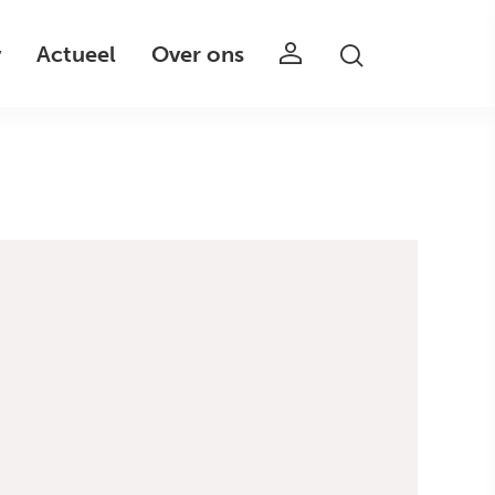
v
Actueel
Over ons