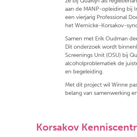
ze bij QuaRijn als regiebeha
aan de MANP-opleiding bij I
een vierjarig Professional 
het Wernicke-Korsakov-syn
Samen met Erik Oudman dee
Dit onderzoek wordt binnenk
Screenings Unit (OSU) bij Q
alcoholproblematiek de juis
en begeleiding.
Met dit project wil Winne p
belang van samenwerking en
Korsakov Kenniscent