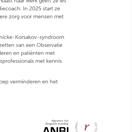
Naast haar werk geeft ze les
iecoach. In 2025 start ze
tere zorg voor mensen met
rnicke-Korsakov-syndroom.
pzetten van een Observatie
aleren en patiënten met
sprofessionals met kennis
roep verminderen en het