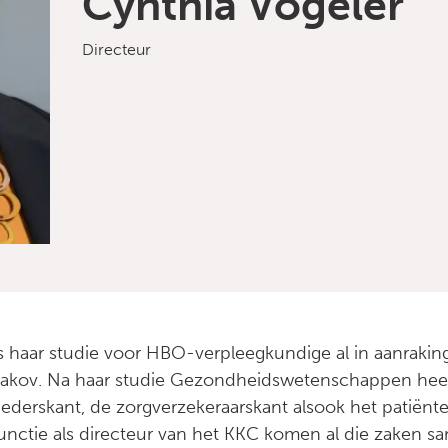
Cynthia Vogeler
Directeur
s haar studie voor HBO-verpleegkundige al in aanraki
akov. Na haar studie Gezondheidswetenschappen heeft
ederskant, de zorgverzekeraarskant alsook het patiënt
functie als directeur van het KKC komen al die zaken s