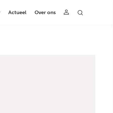
v
Actueel
Over ons