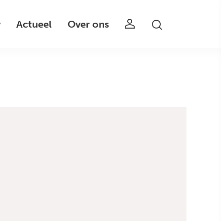
v
Actueel
Over ons