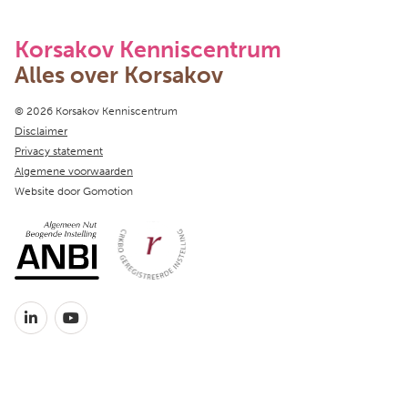
Korsakov Kenniscentrum
Alles over Korsakov
Copyright navigation
© 2026 Korsakov Kenniscentrum
Disclaimer
Privacy statement
Algemene voorwaarden
Website door
Gomotion