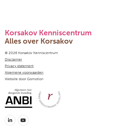
Korsakov Kenniscentrum
Alles over Korsakov
Copyright navigation
© 2026 Korsakov Kenniscentrum
Disclaimer
Privacy statement
Algemene voorwaarden
Website door
Gomotion