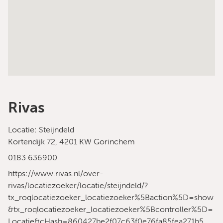
Rivas
Locatie: Steijndeld
Kortendijk 72, 4201 KW Gorinchem
0183 636900
https://www.rivas.nl/over-
rivas/locatiezoeker/locatie/steijndeld/?
tx_roqlocatiezoeker_locatiezoeker%5Baction%5D=show
&tx_roqlocatiezoeker_locatiezoeker%5Bcontroller%5D=
Locatie&cHash=860427be2f07c63f0e76fa85fea271b5