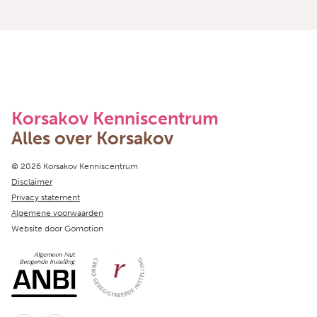
Korsakov Kenniscentrum
Alles over Korsakov
Copyright navigation
© 2026 Korsakov Kenniscentrum
Disclaimer
Privacy statement
Algemene voorwaarden
Website door
Gomotion