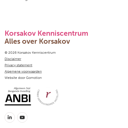
Korsakov Kenniscentrum
Alles over Korsakov
Copyright navigation
© 2026 Korsakov Kenniscentrum
Disclaimer
Privacy statement
Algemene voorwaarden
Website door
Gomotion