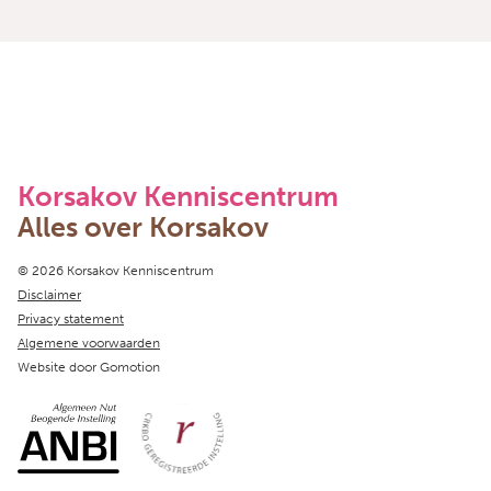
Korsakov Kenniscentrum
Alles over Korsakov
Copyright navigation
© 2026 Korsakov Kenniscentrum
Disclaimer
Privacy statement
Algemene voorwaarden
Website door
Gomotion