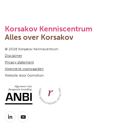
Korsakov Kenniscentrum
Alles over Korsakov
Copyright navigation
© 2026 Korsakov Kenniscentrum
Disclaimer
Privacy statement
Algemene voorwaarden
Website door
Gomotion