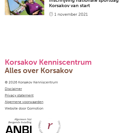
Inschrijving nationale sportdag
Korsakov van start
1 november 2021
Korsakov Kenniscentrum
Alles over Korsakov
Copyright navigation
© 2026 Korsakov Kenniscentrum
Disclaimer
Privacy statement
Algemene voorwaarden
Website door
Gomotion