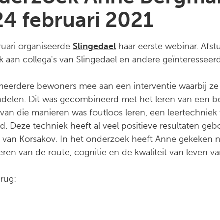
24 februari 2021
uari organiseerde
Slingedael
haar eerste webinar. Afst
 aan collega's van Slingedael en andere geïnteresseer
erdere bewoners mee aan een interventie waarbij ze w
delen. Dit was gecombineerd met het leren van een b
 van die manieren was foutloos leren, een leertechniek
. Deze techniek heeft al veel positieve resultaten geb
van Korsakov. In het onderzoek heeft Anne gekeken na
leren van de route, cognitie en de kwaliteit van leven v
erug: