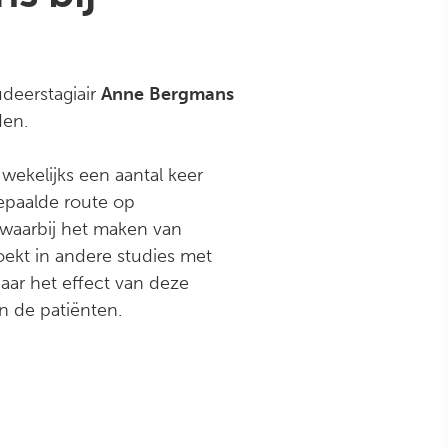
udeerstagiair
Anne
Bergmans
den.
ekelijks een aantal keer
epaalde route op
 waarbij het maken van
oekt in andere studies met
ar het effect van deze
an de patiënten.