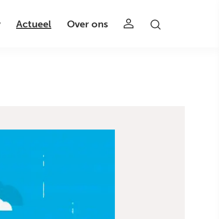
v
Actueel
Over ons