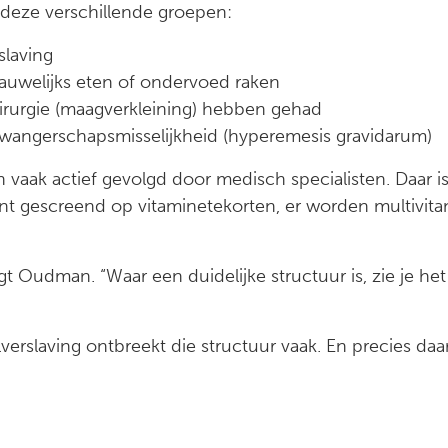
. deze verschillende groepen:
laving
auwelijks eten of ondervoed raken
irurgie (maagverkleining) hebben gehad
wangerschapsmisselijkheid (hyperemesis gravidarum)
vaak actief gevolgd door medisch specialisten. Daar i
nt gescreend op vitaminetekorten, er worden multivit
zegt Oudman. “Waar een duidelijke structuur is, zie je h
erslaving ontbreekt die structuur vaak. En precies daa