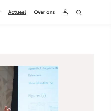
v
Actueel
Over ons