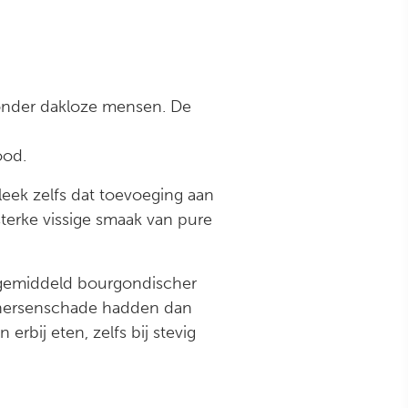
l onder dakloze mensen. De
ood.
leek zelfs dat toevoeging aan
sterke vissige smaak van pure
n gemiddeld bourgondischer
e hersenschade hadden dan
erbij eten, zelfs bij stevig