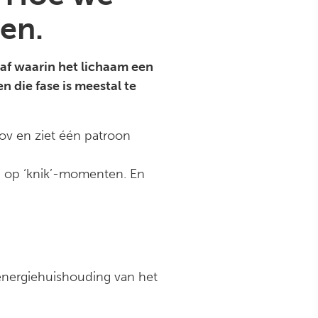
en.
raf waarin het lichaam een
 die fase is meestal te
ov en ziet één patroon
zijn op ‘knik’-momenten. En
 energiehuishouding van het