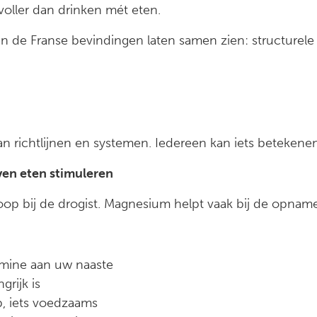
ovoller dan drinken mét eten.
n de Franse bevindingen laten samen zien: structurele
 van richtlijnen en systemen. Iedereen kan iets betekene
jven eten stimuleren
oop bij de drogist. Magnesium helpt vaak bij de opname
amine aan uw naaste
grijk is
p, iets voedzaams