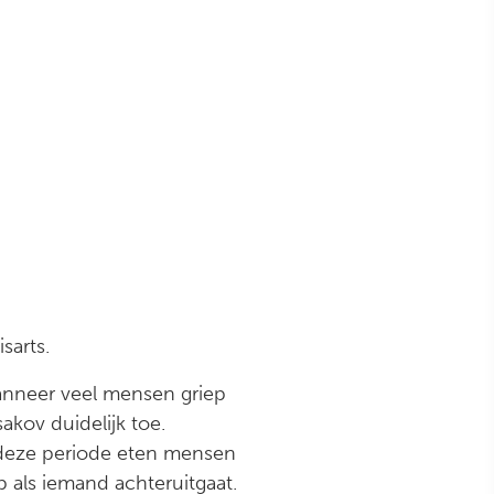
sarts.
anneer veel mensen griep
kov duidelijk toe.
n deze periode eten mensen
p als iemand achteruitgaat.