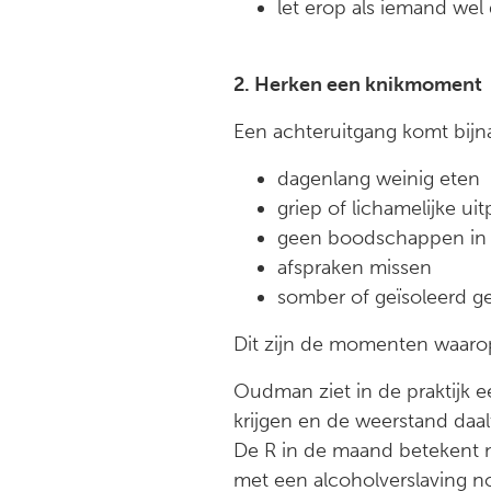
let erop als iemand wel 
2. Herken een knikmoment
Een achteruitgang komt bijna 
dagenlang weinig eten
griep of lichamelijke uit
geen boodschappen in 
afspraken missen
somber of geïsoleerd g
Dit zijn de momenten waarop 
Oudman ziet in de praktijk 
krijgen en de weerstand daa
De R in de maand betekent n
met een alcoholverslaving no