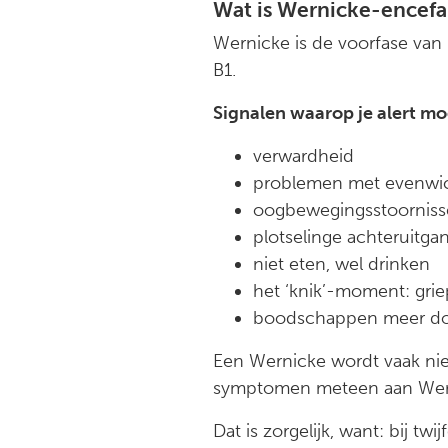
Wat is Wernicke-encefa
Wernicke is de voorfase van 
B1.
Signalen waarop je alert moe
verwardheid
problemen met evenwich
oogbewegingsstoorniss
plotselinge achteruitga
niet eten, wel drinken
het ‘knik’-moment: grie
boodschappen meer d
Een Wernicke wordt vaak niet
symptomen meteen aan Wer
Dat is zorgelijk, want: bij t