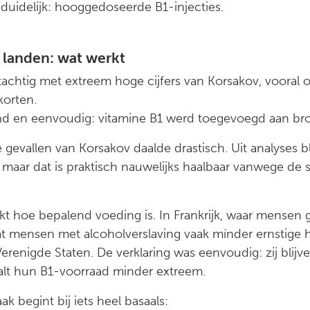
duidelijk: hooggedoseerde B1-injecties.
 landen: wat werkt
 tachtig met extreem hoge cijfers van Korsakov, voora
korten.
nd en eenvoudig: vitamine B1 werd toegevoegd aan br
e gevallen van Korsakov daalde drastisch. Uit analyses b
n, maar dat is praktisch nauwelijks haalbaar vanwege de 
jkt hoe bepalend voeding is. In Frankrijk, waar mense
at mensen met alcoholverslaving vaak mínder ernstig
renigde Staten. De verklaring was eenvoudig: zij blijven 
alt hun B1-voorraad minder extreem.
ak begint bij iets heel basaals: