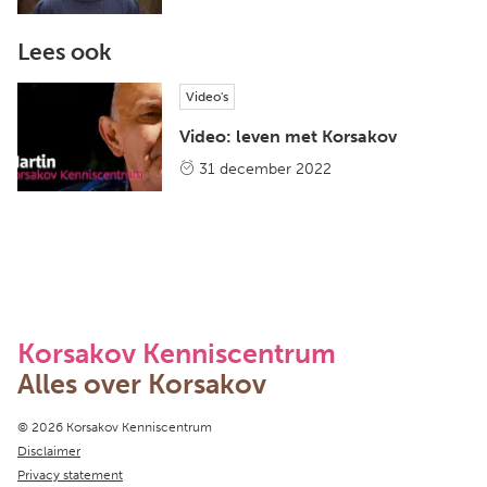
Lees ook
Video's
Video: leven met Korsakov
31 december 2022
Korsakov Kenniscentrum
Alles over Korsakov
Copyright navigation
© 2026 Korsakov Kenniscentrum
Disclaimer
Privacy statement