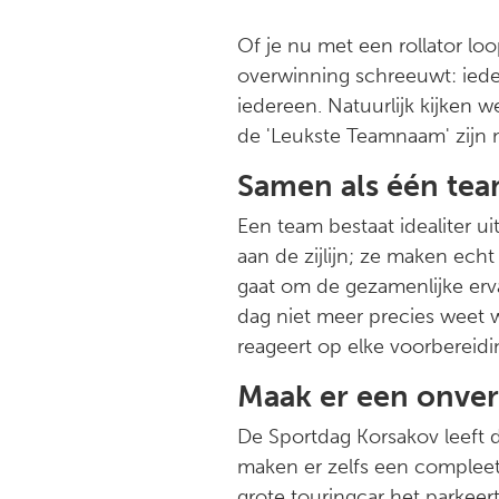
Of je nu met een rollator loo
overwinning schreeuwt: ieder
iedereen. Natuurlijk kijken we
de 'Leukste Teamnaam' zijn 
Samen als één te
Een team bestaat idealiter u
aan de zijlijn; ze maken ech
gaat om de gezamenlijke er
dag niet meer precies weet w
reageert op elke voorbereidi
Maak er een onverg
De Sportdag Korsakov leeft 
maken er zelfs een compleet
grote touringcar het parkeer