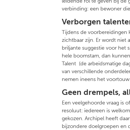
leidende rol te geven bij de
verbinding: een bewoner die
Verborgen talent
Tijdens de voorbereidingen
zichtbaar zijn. Er wordt ni
briljante suggestie voor het s
hele boomstam, dan kunnen
Talent (de arbeidsmatige da
van verschillende onderdelen 
nemen ineens het voortouw. D
Geen drempels, a
Een veelgehoorde vraag is o
resoluut: iedereen is welkom
gekozen. Archipel heeft daa
bijzondere doelgroepen en de