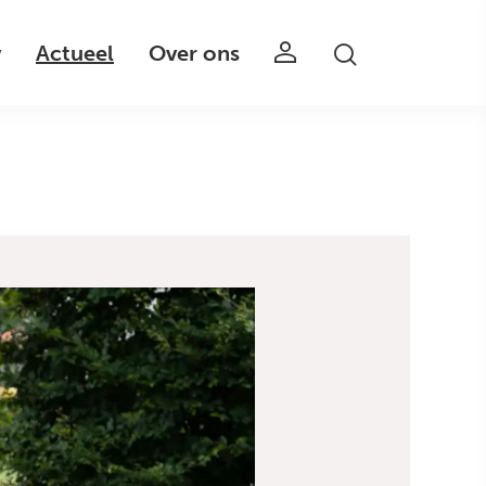
v
Actueel
Over ons