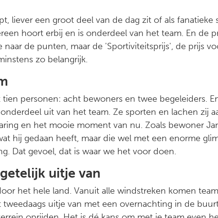
pt, liever een groot deel van de dag zit of als fanatieke
een hoort erbij en is onderdeel van het team. En de pri
 naar de punten, maar de 'Sportiviteitsprijs', de prijs v
minstens zo belangrijk.
am
it tien personen: acht bewoners en twee begeleiders. En
t onderdeel uit van het team. Ze sporten en lachen zij 
varing en het mooie moment van nu. Zoals bewoner Jan
at hij gedaan heeft, maar die wel met een enorme glim
ng. Dat gevoel, dat is waar we het voor doen.
etelijk uitje van
door het hele land. Vanuit alle windstreken komen tea
 tweedaags uitje van met een overnachting in de buurt
terrein oprijden. Het is dé kans om met je team even he