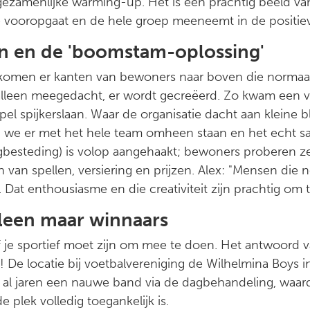
 gezamenlijke warming-up. Het is een prachtig beeld v
 vooropgaat en de hele groep meeneemt in de positie
en en de 'boomstam-oplossing'
 komen er kanten van bewoners naar boven die normaa
et alleen meegedacht, er wordt gecreëerd. Zo kwam ee
pel spijkerslaan. Waar de organisatie dacht aan kleine bl
 we er met het hele team omheen staan en het echt 
gbesteding) is volop aangehaakt; bewoners proberen ze
van spellen, versiering en prijzen. Alex: "Mensen die n
at enthousiasme en die creativiteit zijn prachtig om t
lleen maar winnaars
f je sportief moet zijn om mee te doen. Het antwoord v
! De locatie bij voetbalvereniging de Wilhelmina Boys in
r al jaren een nauwe band via de dagbehandeling, waar
 plek volledig toegankelijk is.