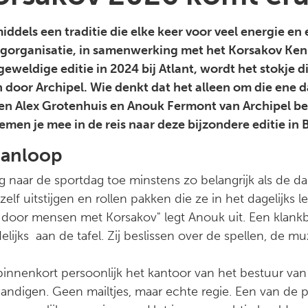
ddels een traditie die elke keer voor veel energie en
rgorganisatie, in samenwerking met het Korsakov Ken
eweldige editie in 2024 bij Atlant, wordt het stokje di
or Archipel. Wie denkt dat het alleen om die ene da
en Alex Grotenhuis en Anouk Fermont van Archipel beg
en je mee in de reis naar deze bijzondere editie in 
 aanloop
 naar de sportdag toe minstens zo belangrijk als de dag
f uitstijgen en rollen pakken die ze in het dagelijks lev
n door mensen met Korsakov" legt Anouk uit. Een klan
ijks aan de tafel. Zij beslissen over de spellen, de mu
nnenkort persoonlijk het kantoor van het bestuur va
rhandigen. Geen mailtjes, maar echte regie. Een van d