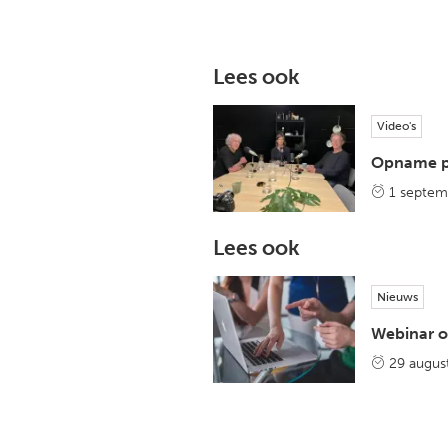
Lees ook
Video's
Opname po
1 septem
Lees ook
Nieuws
Webinar o
29 augus