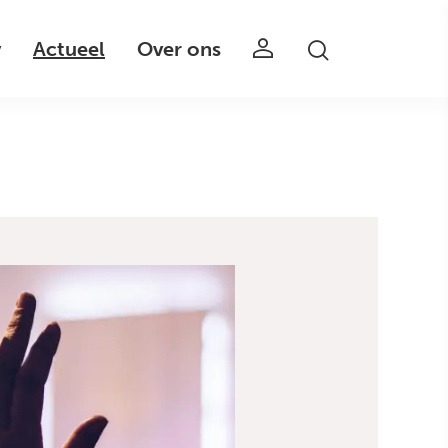
v
Actueel
Over ons