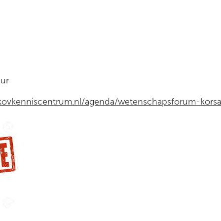
l: Atriu
uur
akovkenniscentrum.nl/agenda/wetenschapsforum-kors