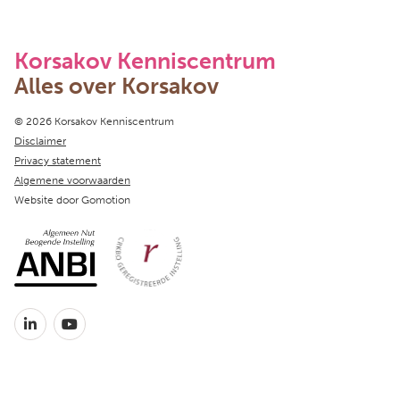
Korsakov Kenniscentrum
Alles over Korsakov
Copyright navigation
© 2026 Korsakov Kenniscentrum
Disclaimer
Privacy statement
Algemene voorwaarden
Website door
Gomotion